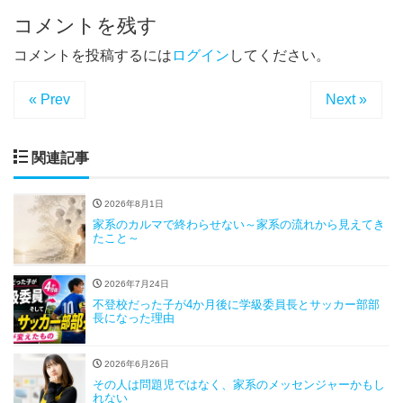
コメントを残す
コメントを投稿するには
ログイン
してください。
« Prev
Next »
関連記事
2026年8月1日
家系のカルマで終わらせない～家系の流れから見えてき
たこと～
2026年7月24日
不登校だった子が4か月後に学級委員長とサッカー部部
長になった理由
2026年6月26日
その人は問題児ではなく、家系のメッセンジャーかもし
れない