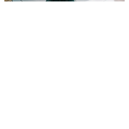
プライバシーポリシー
ご利用ガイド＆特定商取引法に基づく表記
一般社団法人 家系心理学協会
Twitter
Instagram
Feed
Mobile
|
Desktop
(C) 2026
LIQUID PRESS
. All rights reserved.