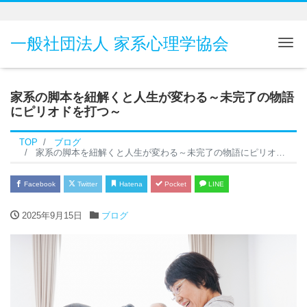
一般社団法人 家系心理学協会
Me
家系の脚本を紐解くと人生が変わる～未完了の物語
にピリオドを打つ～
TOP
ブログ
家系の脚本を紐解くと人生が変わる～未完了の物語にピリオドを打つ～
Facebook
Twitter
Hatena
Pocket
LINE
2025年9月15日
ブログ