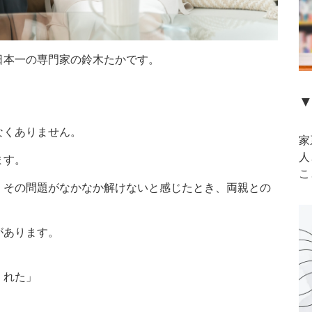
日本一の専門家の鈴木たかです。
▼
なくありません。
家
人
ます。
こ
、その問題がなかなか解けないと感じたとき、両親との
があります。
くれた」