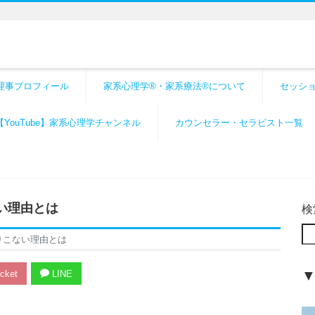
理事プロフィール
家系心理学®・家系療法®について
セッシ
【YouTube】家系心理学チャンネル
カウンセラー・セラピスト一覧
い理由とは
検
りこない理由とは
cket
LINE