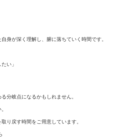
」
た自身が深く理解し、腑に落ちていく時間です。
したい」
」
わる分岐点になるかもしれません。
い。
を取り戻す時間をご用意しています。
ら